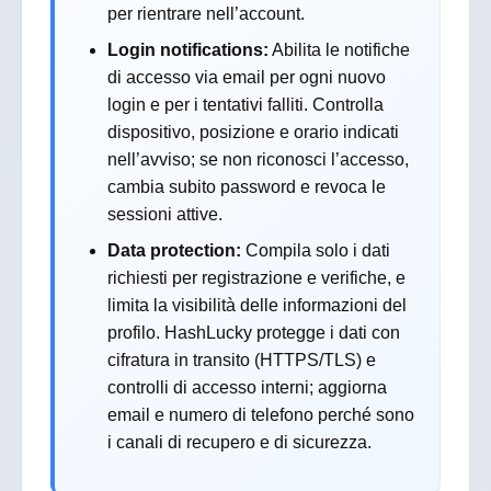
per rientrare nell’account.
Login notifications:
Abilita le notifiche
di accesso via email per ogni nuovo
login e per i tentativi falliti. Controlla
dispositivo, posizione e orario indicati
nell’avviso; se non riconosci l’accesso,
cambia subito password e revoca le
sessioni attive.
Data protection:
Compila solo i dati
richiesti per registrazione e verifiche, e
limita la visibilità delle informazioni del
profilo. HashLucky protegge i dati con
cifratura in transito (HTTPS/TLS) e
controlli di accesso interni; aggiorna
email e numero di telefono perché sono
i canali di recupero e di sicurezza.