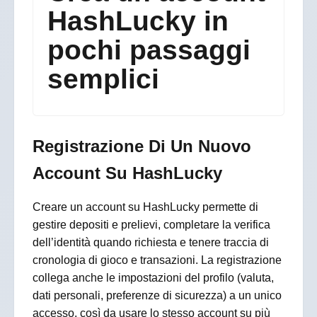
HashLucky in
pochi passaggi
semplici
Registrazione Di Un Nuovo
Account Su HashLucky
Creare un account su HashLucky permette di
gestire depositi e prelievi, completare la verifica
dell’identità quando richiesta e tenere traccia di
cronologia di gioco e transazioni. La registrazione
collega anche le impostazioni del profilo (valuta,
dati personali, preferenze di sicurezza) a un unico
accesso, così da usare lo stesso account su più