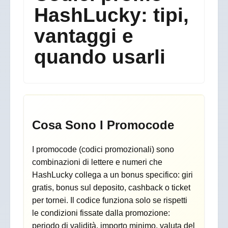
HashLucky: tipi,
vantaggi e
quando usarli
Cosa Sono I Promocode
I promocode (codici promozionali) sono
combinazioni di lettere e numeri che
HashLucky collega a un bonus specifico: giri
gratis, bonus sul deposito, cashback o ticket
per tornei. Il codice funziona solo se rispetti
le condizioni fissate dalla promozione:
periodo di validità, importo minimo, valuta del