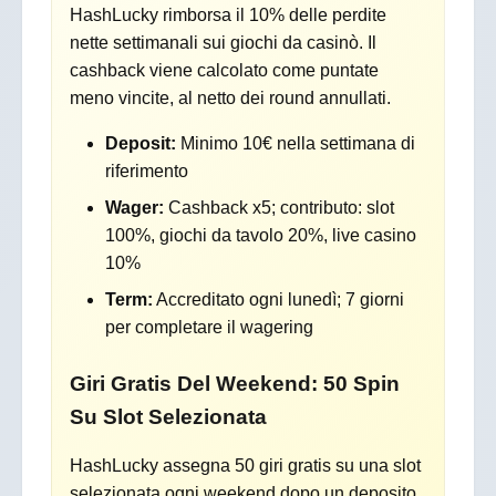
HashLucky rimborsa il 10% delle perdite
nette settimanali sui giochi da casinò. Il
cashback viene calcolato come puntate
meno vincite, al netto dei round annullati.
Deposit:
Minimo 10€ nella settimana di
riferimento
Wager:
Cashback x5; contributo: slot
100%, giochi da tavolo 20%, live casino
10%
Term:
Accreditato ogni lunedì; 7 giorni
per completare il wagering
Giri Gratis Del Weekend: 50 Spin
Su Slot Selezionata
HashLucky assegna 50 giri gratis su una slot
selezionata ogni weekend dopo un deposito