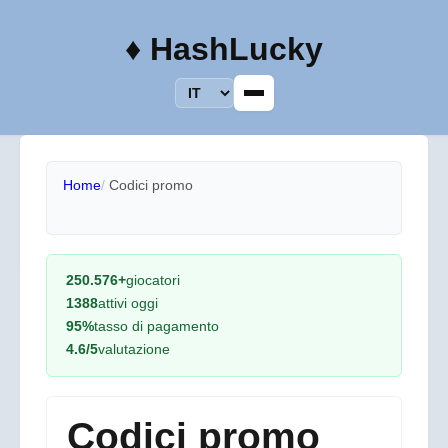
♦️ HashLucky
Home
Codici promo
250.576+
giocatori
1388
attivi oggi
95%
tasso di pagamento
4.6/5
valutazione
Codici promo