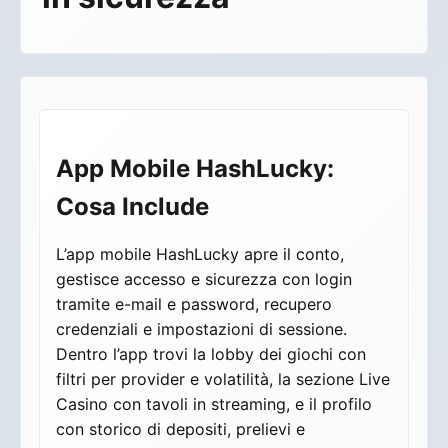
App Mobile HashLucky:
Cosa Include
L’app mobile HashLucky apre il conto,
gestisce accesso e sicurezza con login
tramite e-mail e password, recupero
credenziali e impostazioni di sessione.
Dentro l’app trovi la lobby dei giochi con
filtri per provider e volatilità, la sezione Live
Casino con tavoli in streaming, e il profilo
con storico di depositi, prelievi e