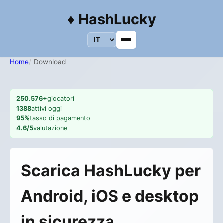
♦️ HashLucky
Home
Download
250.576+
giocatori
1388
attivi oggi
95%
tasso di pagamento
4.6/5
valutazione
Scarica HashLucky per
Android, iOS e desktop
in sicurezza