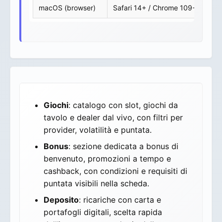
macOS (browser)
Safari 14+ / Chrome 109+
Giochi
: catalogo con slot, giochi da
tavolo e dealer dal vivo, con filtri per
provider, volatilità e puntata.
Bonus
: sezione dedicata a bonus di
benvenuto, promozioni a tempo e
cashback, con condizioni e requisiti di
puntata visibili nella scheda.
Deposito
: ricariche con carta e
portafogli digitali, scelta rapida