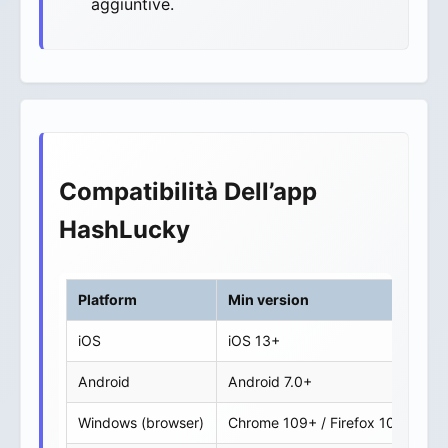
aggiuntive.
Compatibilità Dell’app
HashLucky
Platform
Min version
iOS
iOS 13+
Android
Android 7.0+
Windows (browser)
Chrome 109+ / Firefox 102+ / E