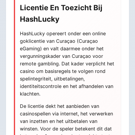
Licentie En Toezicht Bij
HashLucky
HashLucky opereert onder een online
goklicentie van Curaçao (Curaçao
eGaming) en valt daarmee onder het
vergunningskader van Curaçao voor
remote gambling. Dat kader verplicht het
casino om basisregels te volgen rond
spelintegriteit, uitbetalingen,
identiteitscontrole en het afhandelen van
klachten.
De licentie dekt het aanbieden van
casinospellen via internet, het verwerken
van inzetten en het uitbetalen van
winsten. Voor de speler betekent dit dat