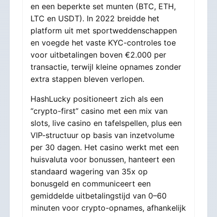
en een beperkte set munten (BTC, ETH,
LTC en USDT). In 2022 breidde het
platform uit met sportweddenschappen
en voegde het vaste KYC-controles toe
voor uitbetalingen boven €2.000 per
transactie, terwijl kleine opnames zonder
extra stappen bleven verlopen.
HashLucky positioneert zich als een
“crypto-first” casino met een mix van
slots, live casino en tafelspellen, plus een
VIP-structuur op basis van inzetvolume
per 30 dagen. Het casino werkt met een
huisvaluta voor bonussen, hanteert een
standaard wagering van 35x op
bonusgeld en communiceert een
gemiddelde uitbetalingstijd van 0–60
minuten voor crypto-opnames, afhankelijk