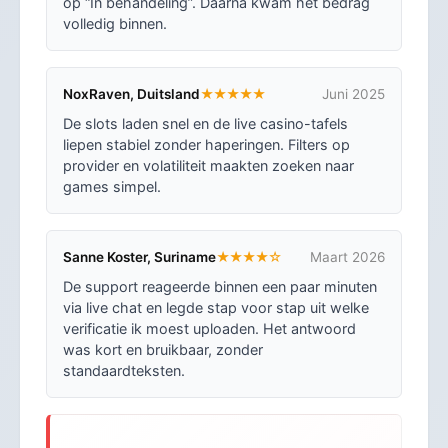
op “In behandeling”. Daarna kwam het bedrag
volledig binnen.
NoxRaven, Duitsland
★★★★★
Juni 2025
De slots laden snel en de live casino-tafels
liepen stabiel zonder haperingen. Filters op
provider en volatiliteit maakten zoeken naar
games simpel.
Sanne Koster, Suriname
★★★★☆
Maart 2026
De support reageerde binnen een paar minuten
via live chat en legde stap voor stap uit welke
verificatie ik moest uploaden. Het antwoord
was kort en bruikbaar, zonder
standaardteksten.