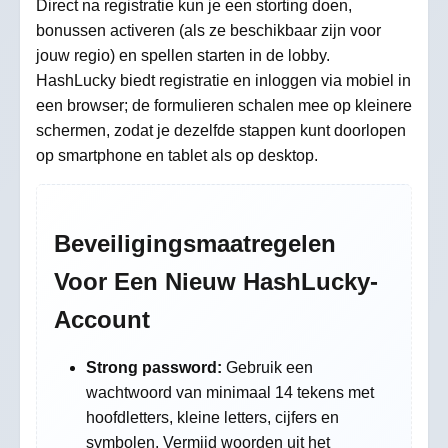
Direct na registratie kun je een storting doen,
bonussen activeren (als ze beschikbaar zijn voor
jouw regio) en spellen starten in de lobby.
HashLucky biedt registratie en inloggen via mobiel in
een browser; de formulieren schalen mee op kleinere
schermen, zodat je dezelfde stappen kunt doorlopen
op smartphone en tablet als op desktop.
Beveiligingsmaatregelen
Voor Een Nieuw HashLucky-
Account
Strong password:
Gebruik een
wachtwoord van minimaal 14 tekens met
hoofdletters, kleine letters, cijfers en
symbolen. Vermijd woorden uit het