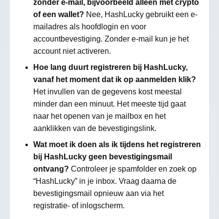
zonder e-mail, bijvoorbeeld alleen met crypto
of een wallet?
Nee, HashLucky gebruikt een e-
mailadres als hoofdlogin en voor
accountbevestiging. Zonder e-mail kun je het
account niet activeren.
Hoe lang duurt registreren bij HashLucky,
vanaf het moment dat ik op aanmelden klik?
Het invullen van de gegevens kost meestal
minder dan een minuut. Het meeste tijd gaat
naar het openen van je mailbox en het
aanklikken van de bevestigingslink.
Wat moet ik doen als ik tijdens het registreren
bij HashLucky geen bevestigingsmail
ontvang?
Controleer je spamfolder en zoek op
“HashLucky” in je inbox. Vraag daarna de
bevestigingsmail opnieuw aan via het
registratie- of inlogscherm.