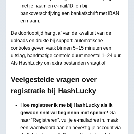
met je naam en e-mail/ID, en bij
bankoverschrijving een bankafschrift met IBAN
en naam.
De doorlooptijd hangt af van de kwaliteit van de
uploads en drukte bij support: automatische
controles geven vaak binnen 5–15 minuten een
uitslag, handmatige controle duurt meestal 1–24 uur.
Als HashLucky om extra bestanden vraagt of
Veelgestelde vragen over
registratie bij HashLucky
Hoe registreer ik me bij HashLucky als ik
gewoon snel wil beginnen met spelen?
Ga
naar “Registreren”, vul je e-mailadres in, maak
een wachtwoord aan en bevestig je account via