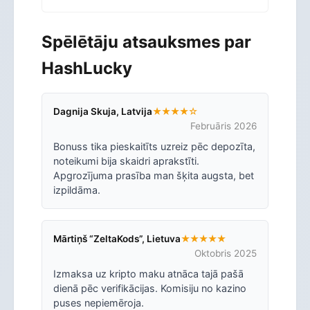
Spēlētāju atsauksmes par
HashLucky
Dagnija Skuja, Latvija
★★★★☆
Februāris 2026
Bonuss tika pieskaitīts uzreiz pēc depozīta,
noteikumi bija skaidri aprakstīti.
Apgrozījuma prasība man šķita augsta, bet
izpildāma.
Mārtiņš “ZeltaKods”, Lietuva
★★★★★
Oktobris 2025
Izmaksa uz kripto maku atnāca tajā pašā
dienā pēc verifikācijas. Komisiju no kazino
puses nepiemēroja.