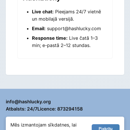
Live chat:
Pieejams 24/7 vietnē
un mobilajā versijā.
Email:
support@hashlucky.com
Response time:
Live čatā 1–3
min; e-pastā 2–12 stundas.
info@hashlucky.org
Atbalsts: 24/7
Licence: 873294158
Spēlē atbildīgi.
Mēs izmantojam sīkdatnes, lai
Piekrītu
© 2016 -
2026
HashLucky.