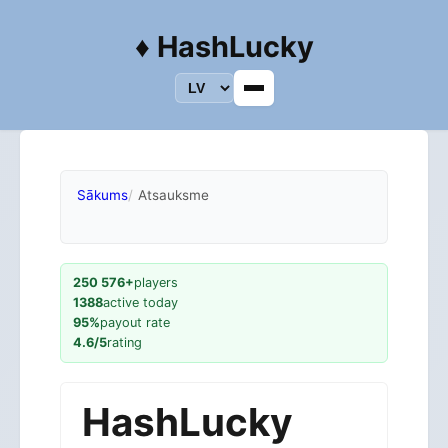
♦️ HashLucky
Sākums
Atsauksme
250 576+
players
1388
active today
95%
payout rate
4.6/5
rating
HashLucky