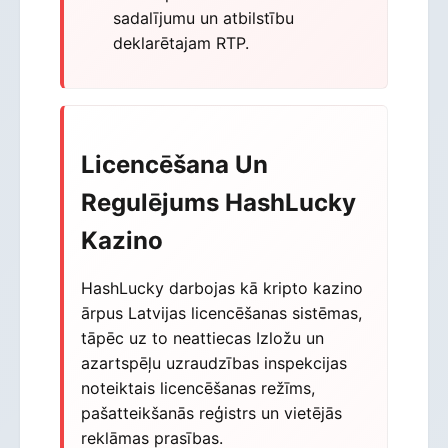
sadalījumu un atbilstību
deklarētajam RTP.
Licencēšana Un
Regulējums HashLucky
Kazino
HashLucky darbojas kā kripto kazino
ārpus Latvijas licencēšanas sistēmas,
tāpēc uz to neattiecas Izložu un
azartspēļu uzraudzības inspekcijas
noteiktais licencēšanas režīms,
pašatteikšanās reģistrs un vietējās
reklāmas prasības.