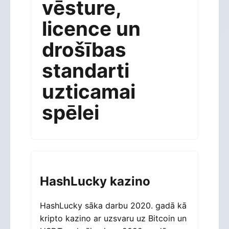
vēsture,
licence un
drošības
standarti
uzticamai
spēlei
HashLucky kazino
HashLucky sāka darbu 2020. gadā kā
kripto kazino ar uzsvaru uz Bitcoin un