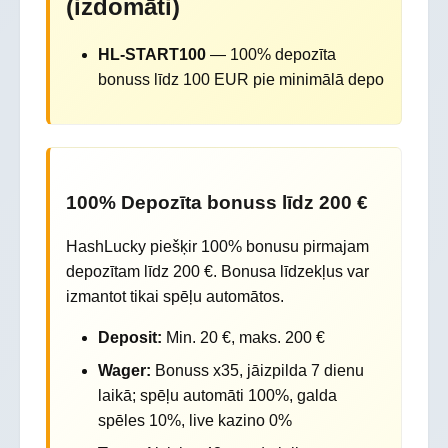
(izdomāti)
HL-START100
— 100% depozīta
bonuss līdz 100 EUR pie minimālā depo
100% Depozīta bonuss līdz 200 €
HashLucky piešķir 100% bonusu pirmajam
depozītam līdz 200 €. Bonusa līdzekļus var
izmantot tikai spēļu automātos.
Deposit:
Min. 20 €, maks. 200 €
Wager:
Bonuss x35, jāizpilda 7 dienu
laikā; spēļu automāti 100%, galda
spēles 10%, live kazino 0%