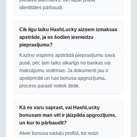
identitātes pārbaudi.
Cik ilgu laiku HashLucky aizņem izmaksas
apstrāde, ja es šodien iesniedzu
pieprasījumu?
Kazino vispirms apstrādā pieprasījumu savā
pusē, pēc tam laiks atkarīgs no bankas vai
maksājumu sistēmas. Ja dokumenti jau ir
apstiprināti un nav bonusa apgrozījuma,
process parasti notiek ātrāk.
Kā es varu saprast, vai HashLucky
bonusam man vēl ir jāizpilda apgrozījums,
un kur to pārbaudīt?
Atver bonusa sadaļu profilā, tur redzi