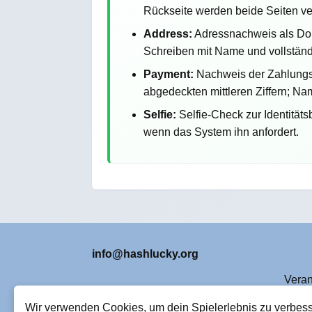
Rückseite werden beide Seiten ve
Address:
Adressnachweis als Dok
Schreiben mit Name und vollständi
Payment:
Nachweis der Zahlungsm
abgedeckten mittleren Ziffern; Na
Selfie:
Selfie-Check zur Identität
wenn das System ihn anfordert.
info@hashlucky.org
Veran
Wir verwenden Cookies, um dein Spielerlebnis zu verbess