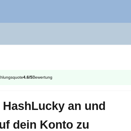
hlungsquote
4.6/5
Bewertung
i HashLucky an und
auf dein Konto zu