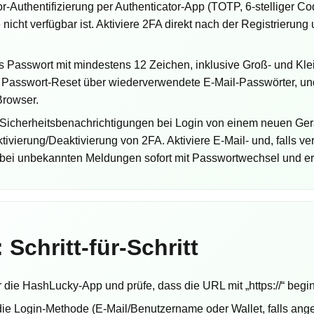
-Authentifizierung per Authenticator-App (TOTP, 6-stelliger 
 nicht verfügbar ist. Aktiviere 2FA direkt nach der Registrieru
es Passwort mit mindestens 12 Zeichen, inklusive Groß- und Kl
Passwort-Reset über wiederverwendete E-Mail-Passwörter, un
Browser.
icherheitsbenachrichtigungen bei Login von einem neuen Gerät
vierung/Deaktivierung von 2FA. Aktiviere E-Mail- und, falls v
 bei unbekannten Meldungen sofort mit Passwortwechsel und e
Schritt-für-Schritt
die HashLucky-App und prüfe, dass die URL mit „https://“ begin
ie Login-Methode (E-Mail/Benutzername oder Wallet, falls ang