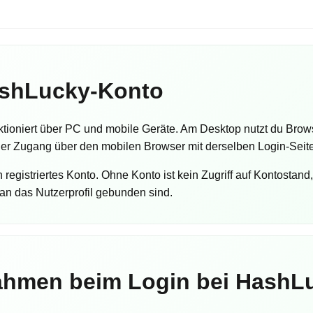
shLucky-Konto
tioniert über PC und mobile Geräte. Am Desktop nutzt du Brows
der Zugang über den mobilen Browser mit derselben Login-Seite
registriertes Konto. Ohne Konto ist kein Zugriff auf Kontostan
 an das Nutzerprofil gebunden sind.
ahmen beim Login bei HashL