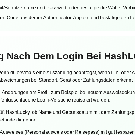
il/Benutzername und Passwort, oder bestätige die Wallet-Verb
lligen Code aus deiner Authenticator-App ein und bestätige den L
g Nach Dem Login Bei HashL
 wenn du erstmals eine Auszahlung beantragst, wenn Ein- oder A
bweichungen bei Standort, Gerät oder Zahlungsdaten erkennt.
ch Änderungen am Profil, zum Beispiel bei neuem Ausweisdoku
ehlgeschlagene Login-Versuche registriert wurden.
üft HashLucky, ob Name und Geburtsdatum mit dem Zahlungsprof
thode dir gehört.
 Ausweises (Personalausweis oder Reisepass) mit gut lesbaren 