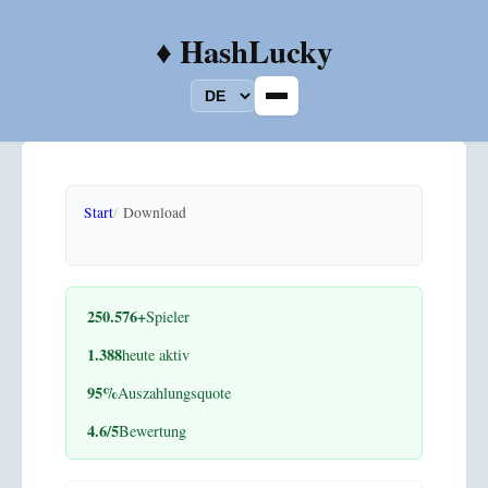
♦️ HashLucky
Start
Download
250.576+
Spieler
1.388
heute aktiv
95%
Auszahlungsquote
4.6/5
Bewertung