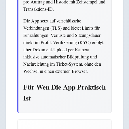
pro Auftrag und Historie mit Zeitstempel und
Transaktions-ID.
Die App setzt auf verschlüsselte
Verbindungen (TLS) und bietet Limits für
Einzahlungen, Verluste und Sitzungsdauer
direkt im Profil. Verifizierung (KYC) erfolgt
über Dokument-Upload per Kamera,
inklusive automatischer Bildprüfung und
Nachreichung im Ticket-System, ohne den
Wechsel in einen externen Browser.
Für Wen Die App Praktisch
Ist