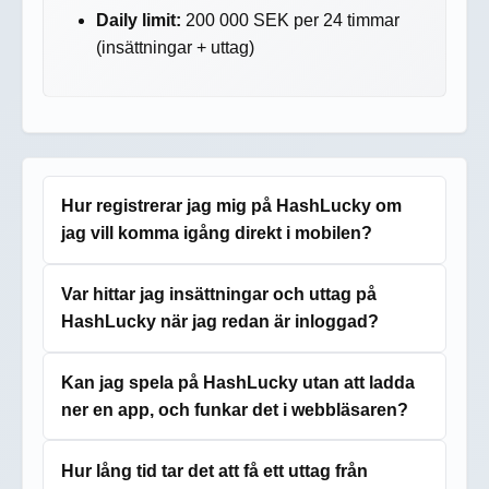
Daily limit:
200 000 SEK per 24 timmar
(insättningar + uttag)
Hur registrerar jag mig på HashLucky om
jag vill komma igång direkt i mobilen?
Var hittar jag insättningar och uttag på
HashLucky när jag redan är inloggad?
Kan jag spela på HashLucky utan att ladda
ner en app, och funkar det i webbläsaren?
Hur lång tid tar det att få ett uttag från