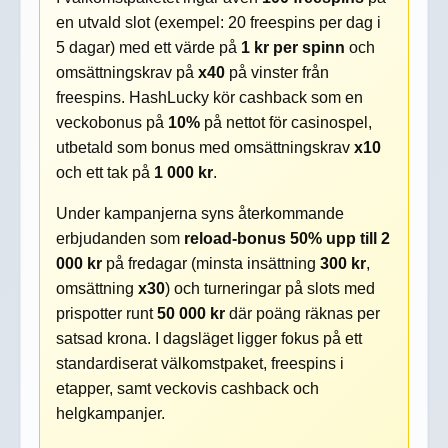
en utvald slot (exempel: 20 freespins per dag i
5 dagar) med ett värde på
1 kr per spinn
och
omsättningskrav på
x40
på vinster från
freespins. HashLucky kör cashback som en
veckobonus på
10%
på nettot för casinospel,
utbetald som bonus med omsättningskrav
x10
och ett tak på
1 000 kr
.
Under kampanjerna syns återkommande
erbjudanden som
reload-bonus 50% upp till 2
000 kr
på fredagar (minsta insättning
300 kr
,
omsättning
x30
) och turneringar på slots med
prispotter runt
50 000 kr
där poäng räknas per
satsad krona. I dagsläget ligger fokus på ett
standardiserat välkomstpaket, freespins i
etapper, samt veckovis cashback och
helgkampanjer.