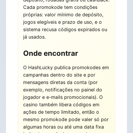
Cada promokode tem condições
próprias: valor mínimo de depósito,
jogos elegíveis e prazo de uso, e o
sistema recusa códigos expirados ou
já usados.
Onde encontrar
O HashLucky publica promokodes em
campanhas dentro do site e por
mensagens diretas da conta (por
exemplo, notificações no painel do
jogador e e-mails promocionais). O
casino também libera códigos em
ações de tempo limitado, então o
mesmo promokode pode valer só por
algumas horas ou até uma data fixa