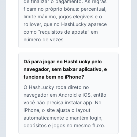
de finalizar o pagamento. As regras
ficam no próprio bônus: percentual,
limite máximo, jogos elegíveis e o
rollover, que no HashLucky aparece
como “requisitos de aposta” em
número de vezes.
Dá para jogar no HashLucky pelo
navegador, sem baixar aplicativo, e
funciona bem no iPhone?
O HashLucky roda direto no
navegador em Android e iOS, então
você não precisa instalar app. No
iPhone, o site ajusta o layout
automaticamente e mantém login,
depósitos e jogos no mesmo fluxo.