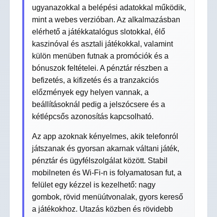
ugyanazokkal a belépési adatokkal működik,
mint a webes verzióban. Az alkalmazásban
elérhető a játékkatalógus slotokkal, élő
kaszinóval és asztali játékokkal, valamint
külön menüben futnak a promóciók és a
bónuszok feltételei. A pénztár részben a
befizetés, a kifizetés és a tranzakciós
előzmények egy helyen vannak, a
beállításoknál pedig a jelszócsere és a
kétlépcsős azonosítás kapcsolható.
Az app azoknak kényelmes, akik telefonról
játszanak és gyorsan akarnak váltani játék,
pénztár és ügyfélszolgálat között. Stabil
mobilneten és Wi‑Fi-n is folyamatosan fut, a
felület egy kézzel is kezelhető: nagy
gombok, rövid menüútvonalak, gyors kereső
a játékokhoz. Utazás közben és rövidebb