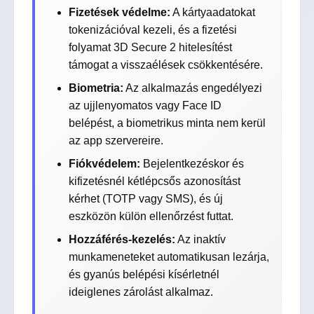
Fizetések védelme:
A kártyaadatokat
tokenizációval kezeli, és a fizetési
folyamat 3D Secure 2 hitelesítést
támogat a visszaélések csökkentésére.
Biometria:
Az alkalmazás engedélyezi
az ujjlenyomatos vagy Face ID
belépést, a biometrikus minta nem kerül
az app szervereire.
Fiókvédelem:
Bejelentkezéskor és
kifizetésnél kétlépcsős azonosítást
kérhet (TOTP vagy SMS), és új
eszközön külön ellenőrzést futtat.
Hozzáférés-kezelés:
Az inaktív
munkameneteket automatikusan lezárja,
és gyanús belépési kísérletnél
ideiglenes zárolást alkalmaz.