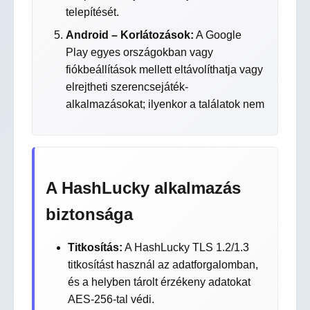
telepítését.
Android – Korlátozások:
A Google
Play egyes országokban vagy
fiókbeállítások mellett eltávolíthatja vagy
elrejtheti szerencsejáték-
alkalmazásokat; ilyenkor a találatok nem
A HashLucky alkalmazás
biztonsága
Titkosítás:
A HashLucky TLS 1.2/1.3
titkosítást használ az adatforgalomban,
és a helyben tárolt érzékeny adatokat
AES-256-tal védi.