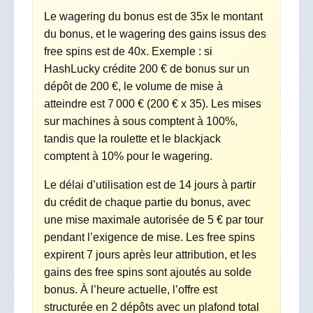
Le wagering du bonus est de 35x le montant
du bonus, et le wagering des gains issus des
free spins est de 40x. Exemple : si
HashLucky crédite 200 € de bonus sur un
dépôt de 200 €, le volume de mise à
atteindre est 7 000 € (200 € x 35). Les mises
sur machines à sous comptent à 100%,
tandis que la roulette et le blackjack
comptent à 10% pour le wagering.
Le délai d’utilisation est de 14 jours à partir
du crédit de chaque partie du bonus, avec
une mise maximale autorisée de 5 € par tour
pendant l’exigence de mise. Les free spins
expirent 7 jours après leur attribution, et les
gains des free spins sont ajoutés au solde
bonus. À l’heure actuelle, l’offre est
structurée en 2 dépôts avec un plafond total