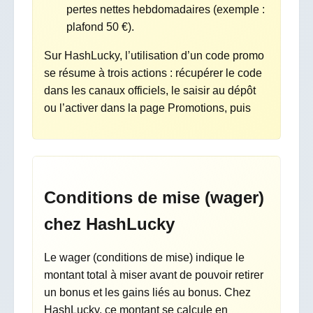
pertes nettes hebdomadaires (exemple :
plafond 50 €).
Sur HashLucky, l’utilisation d’un code promo
se résume à trois actions : récupérer le code
dans les canaux officiels, le saisir au dépôt
ou l’activer dans la page Promotions, puis
Conditions de mise (wager)
chez HashLucky
Le wager (conditions de mise) indique le
montant total à miser avant de pouvoir retirer
un bonus et les gains liés au bonus. Chez
HashLucky, ce montant se calcule en