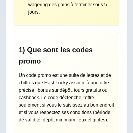
wagering des gains à terminer sous 5
jours.
1) Que sont les codes
promo
Un code promo est une suite de lettres et de
chiffres que HashLucky associe à une offre
précise : bonus sur dépôt, tours gratuits ou
cashback. Le code déclenche l’offre
seulement si vous le saisissez au bon endroit
et si vous respectez ses conditions (période
de validité, dépôt minimum, jeux éligibles).