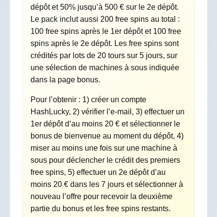
dépôt et 50% jusqu’à 500 € sur le 2e dépôt.
Le pack inclut aussi 200 free spins au total :
100 free spins après le 1er dépôt et 100 free
spins après le 2e dépôt. Les free spins sont
crédités par lots de 20 tours sur 5 jours, sur
une sélection de machines à sous indiquée
dans la page bonus.
Pour l’obtenir : 1) créer un compte
HashLucky, 2) vérifier l’e-mail, 3) effectuer un
1er dépôt d’au moins 20 € et sélectionner le
bonus de bienvenue au moment du dépôt, 4)
miser au moins une fois sur une machine à
sous pour déclencher le crédit des premiers
free spins, 5) effectuer un 2e dépôt d’au
moins 20 € dans les 7 jours et sélectionner à
nouveau l’offre pour recevoir la deuxième
partie du bonus et les free spins restants.