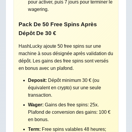
pour activer, puis 7 jours pour terminer le
wagering.
Pack De 50 Free Spins Après
Dépôt De 30 €
HashLucky ajoute 50 free spins sur une
machine à sous désignée après validation du
dépôt. Les gains des free spins sont versés
en bonus avec un plafond.
Deposit:
Dépôt minimum 30 € (ou
équivalent en crypto) sur une seule
transaction.
Wager:
Gains des free spins: 25x.
Plafond de conversion des gains: 100 €
en bonus.
Term:
Free spins valables 48 heures;