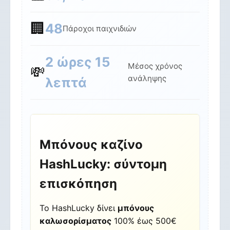
🏢
48
Πάροχοι παιχνιδιών
2 ώρες 15
Μέσος χρόνος
💸
ανάληψης
λεπτά
Μπόνους καζίνο
HashLucky: σύντομη
επισκόπηση
Το HashLucky δίνει
μπόνους
καλωσορίσματος
100% έως 500€