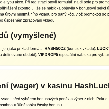
 typu akce. Při registraci otevři formulář, najdi pole pro pro
přihlášení zkontroluj, že se nabídka objevila v bonusové sekci ú
 na úrovni minimálního vkladu pro daný kód, vlož promokód do p
y po úspěšném zpracování vkladu.
dů (vymyšlené)
 jen jako příklad formátu:
HASH50CZ
(bonus k vkladu),
LUCK
a definované období),
VIPDROP5
(speciální nabídka pro vybra
ní (wager) v kasinu HashLuc
e vsadit před výběrem bonusových peněz a výher z nich. Pokud
dosáhnout 30násobku částky bonusu.