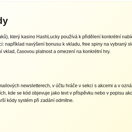
dy
ků), který kasino HashLucky používá k přidělení konkrétní nabíd
: například navýšení bonusu k vkladu, free spiny na vybraný sl
 vklad, časovou platnost a omezení na konkrétní hry.
ilových newsletterech, v účtu hráče v sekci s akcemi a v oznám
ítích, kde se kód objevuje jako text v příspěvku nebo v popisu a
arší kódy systém při zadání odmítne.