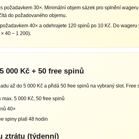
s požadavkem 30×. Minimální objem sázek pro splnění wageru 
řičítá do požadovaného objemu.
požadavkem 40× a odehrajete 120 spinů po 10 Kč. Do wageru se
× 40 − 1 200).
5 000 Kč + 50 free spinů
du až do 5 000 Kč a přidá 50 free spinů na vybraný slot. Free s
max. 5 000 Kč, 50 free spinů
inů 40×
ee spiny platí 48 hodin
 ztrátu (týdenní)