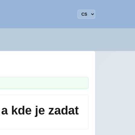
a kde je zadat