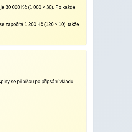
je 30 000 Kč (1 000 × 30). Po každé
 započítá 1 200 Kč (120 × 10), takže
piny se připíšou po připsání vkladu.